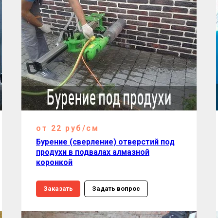
от 22 руб/см
Бурение (сверление) отверстий под
продухи в подвалах алмазной
коронкой
Заказать
Задать вопрос