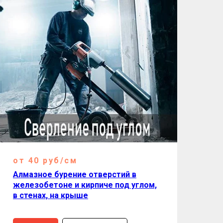
от 40 руб/см
Алмазное бурение отверстий в
железобетоне и кирпиче под углом,
в стенах, на крыше