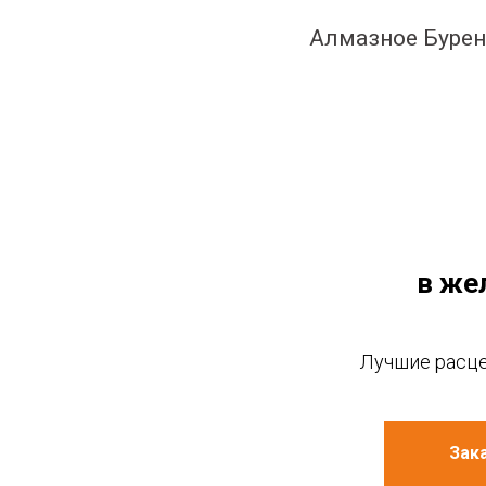
Алмазное Буре
в же
Лучшие расце
Зак