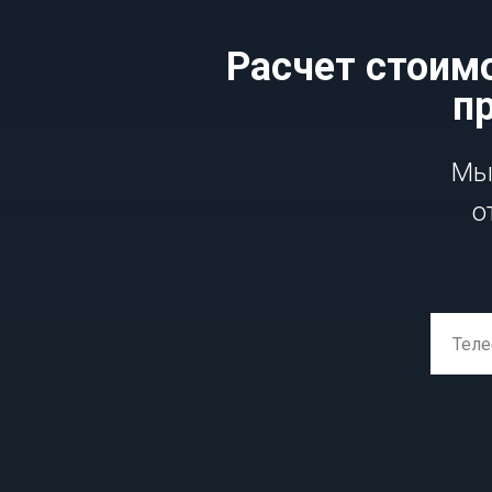
Расчет стоимо
п
Мы 
о