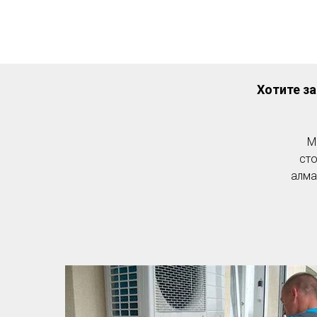
Хотите з
М
сто
алма