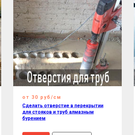
от 30 руб/см
Сделать отверстие в перекрытии
для стояков и труб алмазным
бурением