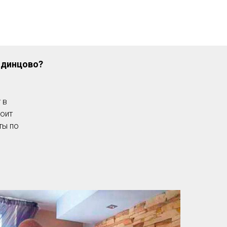
динцово
?
 в
тоит
ты по