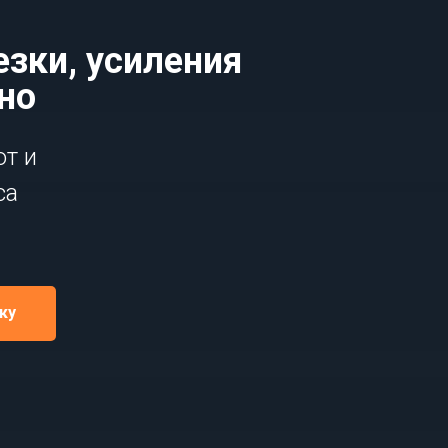
езки, усиления
но
от и
са
ку